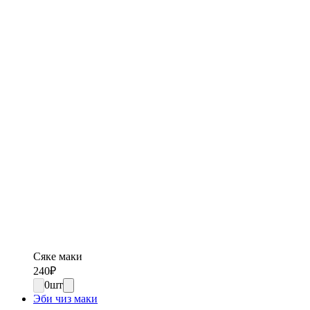
Сяке маки
240
₽
0
шт
Эби чиз маки