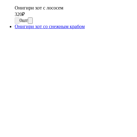
Онигири хот с лососем
320
₽
0
шт
Онигири хот со снежным крабом