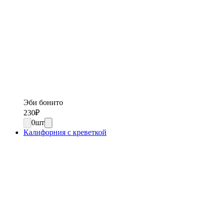
Эби бонито
230
₽
0
шт
Калифорния с креветкой