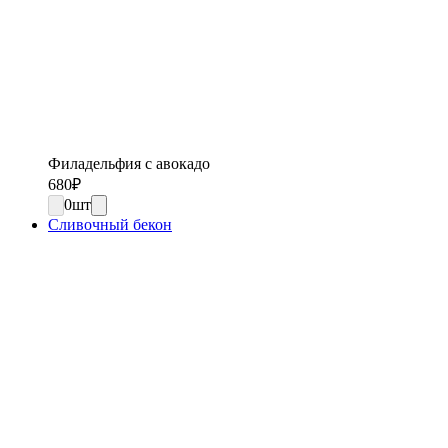
Филадельфия с авокадо
680
₽
0
шт
Сливочный бекон