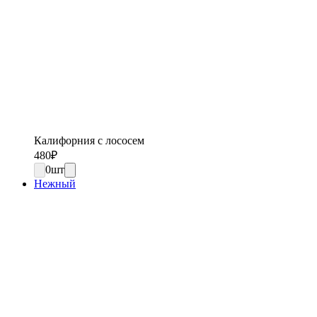
Калифорния с лососем
480
₽
0
шт
Нежный