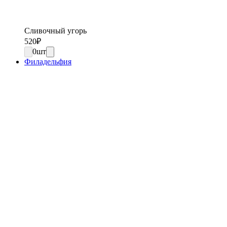
Сливочный угорь
520
₽
0
шт
Филадельфия