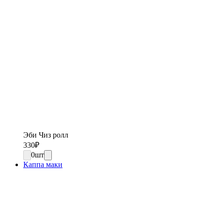
Эби Чиз ролл
330
₽
0
шт
Каппа маки