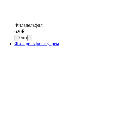
Филадельфия
620
₽
0
шт
Филадельфия с угрем