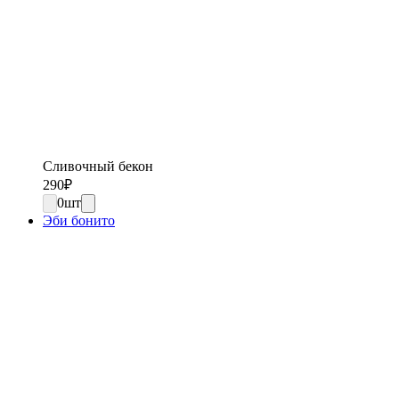
Сливочный бекон
290
₽
0
шт
Эби бонито