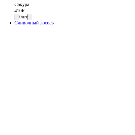
Сакура
410
₽
0
шт
Сливочный лосось