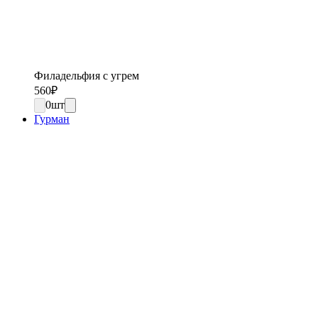
Филадельфия с угрем
560
₽
0
шт
Гурман