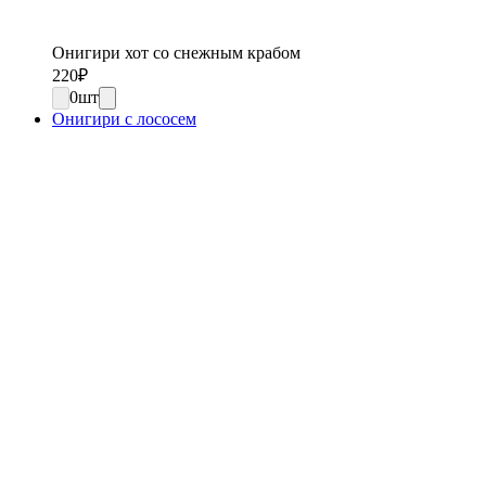
Онигири хот со снежным крабом
220
₽
0
шт
Онигири с лососем