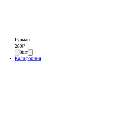
Гурман
280
₽
0
шт
Калифорния