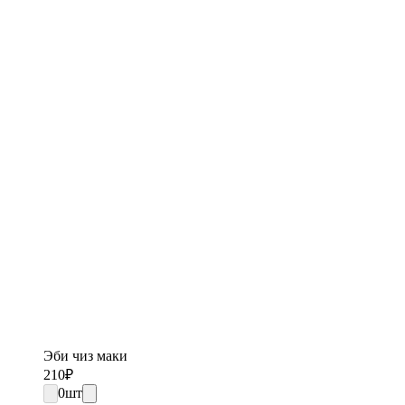
Эби чиз маки
210
₽
0
шт