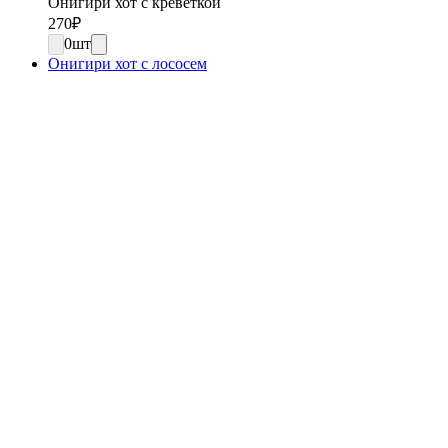
Онигири хот с креветкой
270
₽
0
шт
Онигири хот с лососем