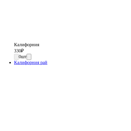
Калифорния
330
₽
0
шт
Калифорния рай