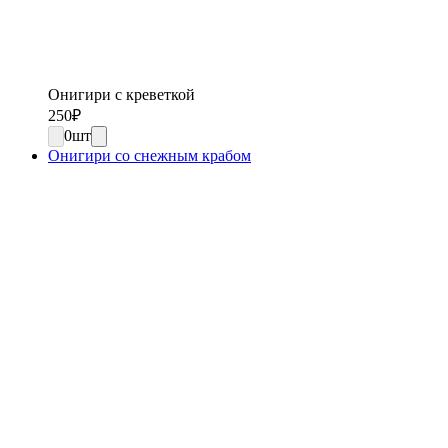
Онигири с креветкой
250
₽
0
шт
Онигири со снежным крабом