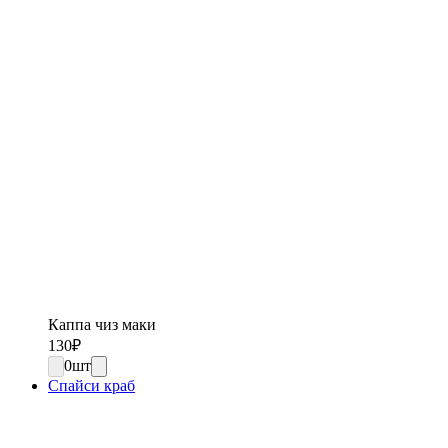
Каппа чиз маки
130
₽
0
шт
Спайси краб