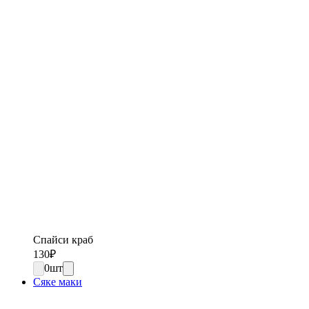
Спайси краб
130
₽
0
шт
Сяке маки