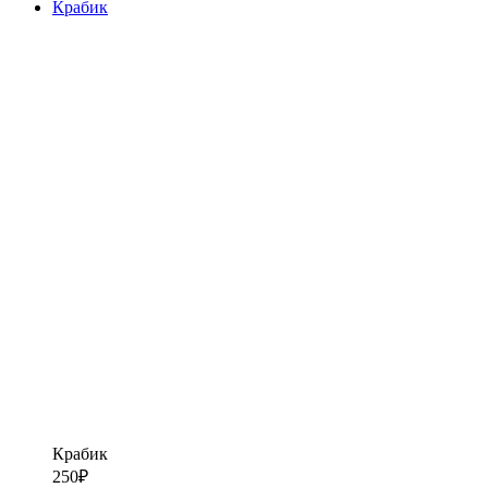
Крабик
Крабик
250
₽