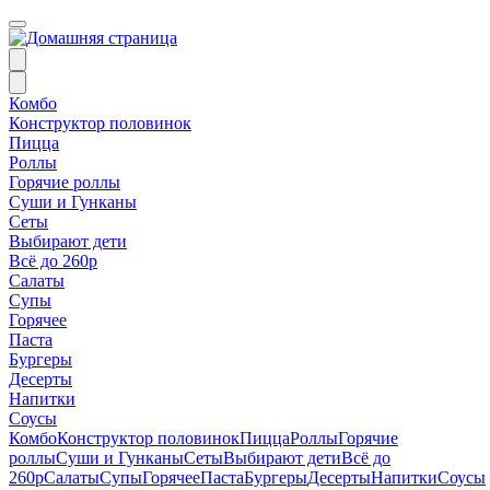
Комбо
Конструктор половинок
Пицца
Роллы
Горячие роллы
Суши и Гунканы
Сеты
Выбирают дети
Всё до 260р
Салаты
Супы
Горячее
Паста
Бургеры
Десерты
Напитки
Соусы
Комбо
Конструктор половинок
Пицца
Роллы
Горячие
роллы
Суши и Гунканы
Сеты
Выбирают дети
Всё до
260р
Салаты
Супы
Горячее
Паста
Бургеры
Десерты
Напитки
Соусы