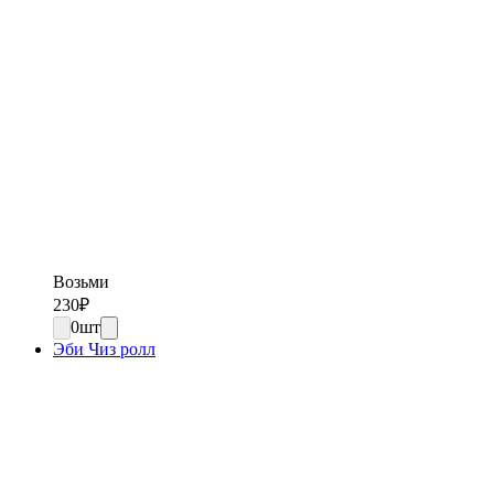
Возьми
230
₽
0
шт
Эби Чиз ролл