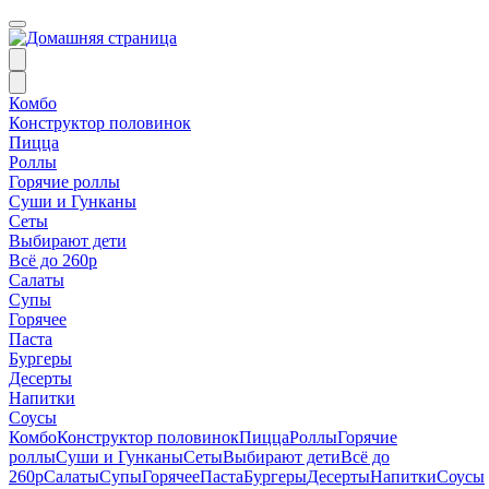
Комбо
Конструктор половинок
Пицца
Роллы
Горячие роллы
Суши и Гунканы
Сеты
Выбирают дети
Всё до 260р
Салаты
Супы
Горячее
Паста
Бургеры
Десерты
Напитки
Соусы
Комбо
Конструктор половинок
Пицца
Роллы
Горячие
роллы
Суши и Гунканы
Сеты
Выбирают дети
Всё до
260р
Салаты
Супы
Горячее
Паста
Бургеры
Десерты
Напитки
Соусы