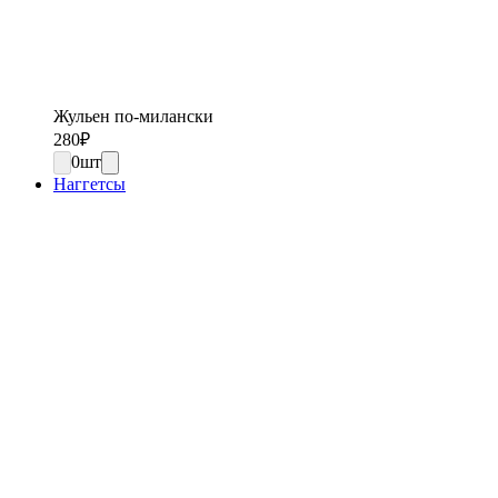
Жульен по-милански
280
₽
0
шт
Наггетсы