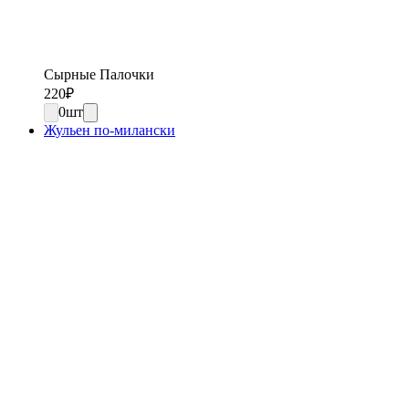
Сырные Палочки
220
₽
0
шт
Жульен по-милански