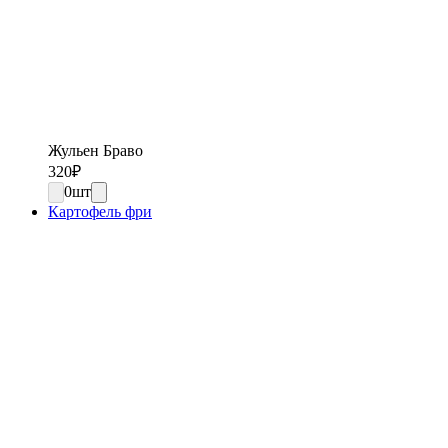
Жульен Браво
320
₽
0
шт
Картофель фри