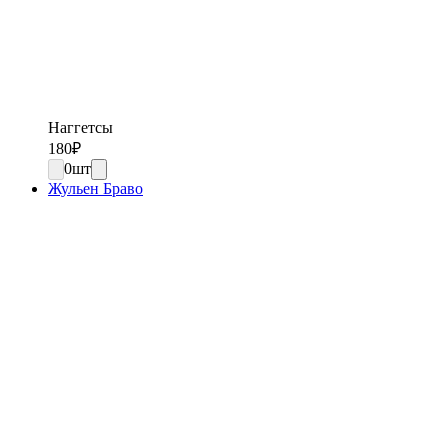
Наггетсы
180
₽
0
шт
Жульен Браво