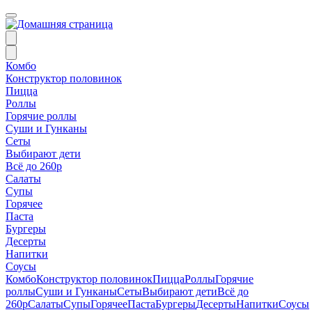
Комбо
Конструктор половинок
Пицца
Роллы
Горячие роллы
Суши и Гунканы
Сеты
Выбирают дети
Всё до 260р
Салаты
Супы
Горячее
Паста
Бургеры
Десерты
Напитки
Соусы
Комбо
Конструктор половинок
Пицца
Роллы
Горячие
роллы
Суши и Гунканы
Сеты
Выбирают дети
Всё до
260р
Салаты
Супы
Горячее
Паста
Бургеры
Десерты
Напитки
Соусы