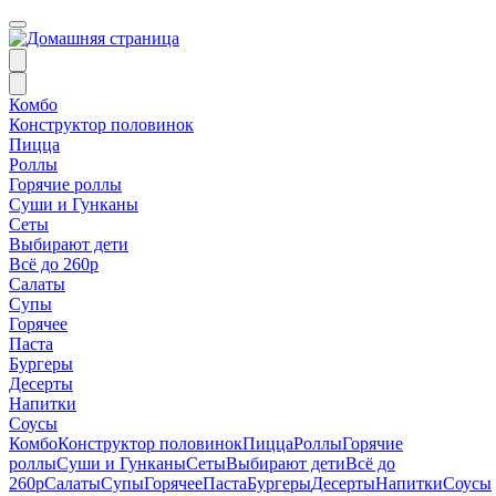
Комбо
Конструктор половинок
Пицца
Роллы
Горячие роллы
Суши и Гунканы
Сеты
Выбирают дети
Всё до 260р
Салаты
Супы
Горячее
Паста
Бургеры
Десерты
Напитки
Соусы
Комбо
Конструктор половинок
Пицца
Роллы
Горячие
роллы
Суши и Гунканы
Сеты
Выбирают дети
Всё до
260р
Салаты
Супы
Горячее
Паста
Бургеры
Десерты
Напитки
Соусы