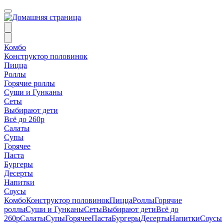
Комбо
Конструктор половинок
Пицца
Роллы
Горячие роллы
Суши и Гунканы
Сеты
Выбирают дети
Всё до 260р
Салаты
Супы
Горячее
Паста
Бургеры
Десерты
Напитки
Соусы
Комбо
Конструктор половинок
Пицца
Роллы
Горячие
роллы
Суши и Гунканы
Сеты
Выбирают дети
Всё до
260р
Салаты
Супы
Горячее
Паста
Бургеры
Десерты
Напитки
Соусы