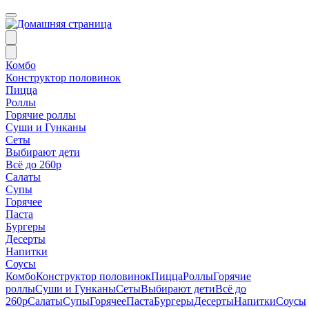
Комбо
Конструктор половинок
Пицца
Роллы
Горячие роллы
Суши и Гунканы
Сеты
Выбирают дети
Всё до 260р
Салаты
Супы
Горячее
Паста
Бургеры
Десерты
Напитки
Соусы
Комбо
Конструктор половинок
Пицца
Роллы
Горячие
роллы
Суши и Гунканы
Сеты
Выбирают дети
Всё до
260р
Салаты
Супы
Горячее
Паста
Бургеры
Десерты
Напитки
Соусы