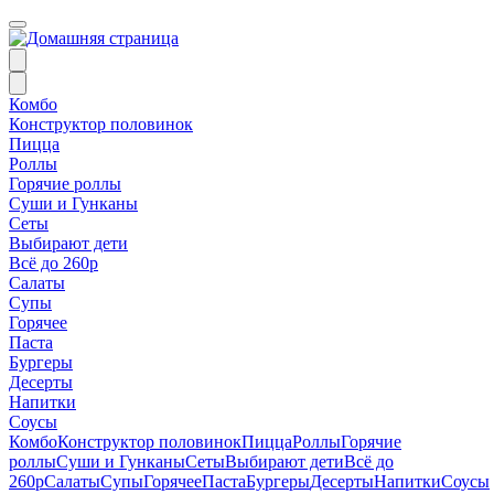
Комбо
Конструктор половинок
Пицца
Роллы
Горячие роллы
Суши и Гунканы
Сеты
Выбирают дети
Всё до 260р
Салаты
Супы
Горячее
Паста
Бургеры
Десерты
Напитки
Соусы
Комбо
Конструктор половинок
Пицца
Роллы
Горячие
роллы
Суши и Гунканы
Сеты
Выбирают дети
Всё до
260р
Салаты
Супы
Горячее
Паста
Бургеры
Десерты
Напитки
Соусы