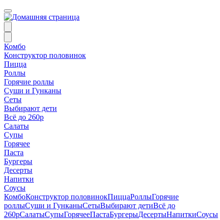
Комбо
Конструктор половинок
Пицца
Роллы
Горячие роллы
Суши и Гунканы
Сеты
Выбирают дети
Всё до 260р
Салаты
Супы
Горячее
Паста
Бургеры
Десерты
Напитки
Соусы
Комбо
Конструктор половинок
Пицца
Роллы
Горячие
роллы
Суши и Гунканы
Сеты
Выбирают дети
Всё до
260р
Салаты
Супы
Горячее
Паста
Бургеры
Десерты
Напитки
Соусы