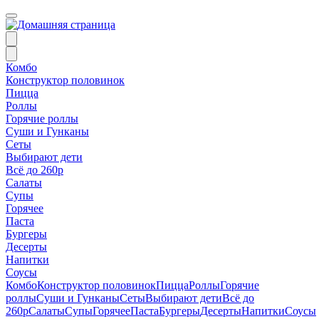
Комбо
Конструктор половинок
Пицца
Роллы
Горячие роллы
Суши и Гунканы
Сеты
Выбирают дети
Всё до 260р
Салаты
Супы
Горячее
Паста
Бургеры
Десерты
Напитки
Соусы
Комбо
Конструктор половинок
Пицца
Роллы
Горячие
роллы
Суши и Гунканы
Сеты
Выбирают дети
Всё до
260р
Салаты
Супы
Горячее
Паста
Бургеры
Десерты
Напитки
Соусы