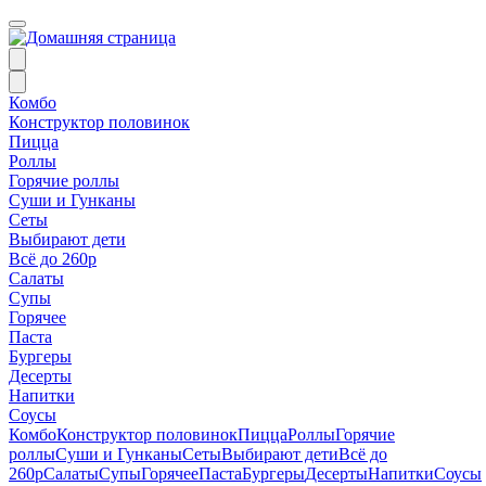
Комбо
Конструктор половинок
Пицца
Роллы
Горячие роллы
Суши и Гунканы
Сеты
Выбирают дети
Всё до 260р
Салаты
Супы
Горячее
Паста
Бургеры
Десерты
Напитки
Соусы
Комбо
Конструктор половинок
Пицца
Роллы
Горячие
роллы
Суши и Гунканы
Сеты
Выбирают дети
Всё до
260р
Салаты
Супы
Горячее
Паста
Бургеры
Десерты
Напитки
Соусы