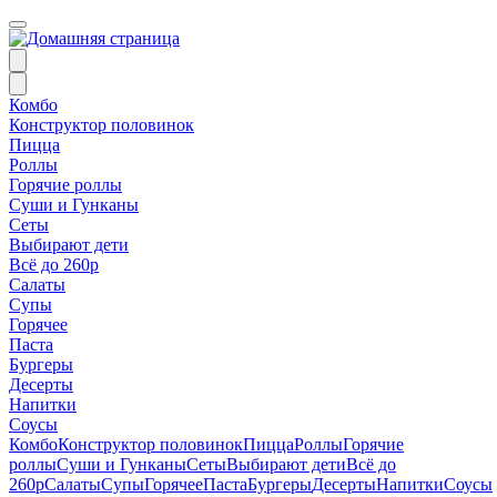
Комбо
Конструктор половинок
Пицца
Роллы
Горячие роллы
Суши и Гунканы
Сеты
Выбирают дети
Всё до 260р
Салаты
Супы
Горячее
Паста
Бургеры
Десерты
Напитки
Соусы
Комбо
Конструктор половинок
Пицца
Роллы
Горячие
роллы
Суши и Гунканы
Сеты
Выбирают дети
Всё до
260р
Салаты
Супы
Горячее
Паста
Бургеры
Десерты
Напитки
Соусы