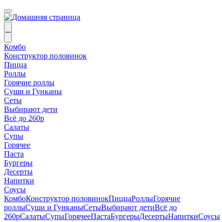
Комбо
Конструктор половинок
Пицца
Роллы
Горячие роллы
Суши и Гунканы
Сеты
Выбирают дети
Всё до 260р
Салаты
Супы
Горячее
Паста
Бургеры
Десерты
Напитки
Соусы
Комбо
Конструктор половинок
Пицца
Роллы
Горячие
роллы
Суши и Гунканы
Сеты
Выбирают дети
Всё до
260р
Салаты
Супы
Горячее
Паста
Бургеры
Десерты
Напитки
Соусы