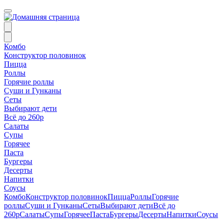
Комбо
Конструктор половинок
Пицца
Роллы
Горячие роллы
Суши и Гунканы
Сеты
Выбирают дети
Всё до 260р
Салаты
Супы
Горячее
Паста
Бургеры
Десерты
Напитки
Соусы
Комбо
Конструктор половинок
Пицца
Роллы
Горячие
роллы
Суши и Гунканы
Сеты
Выбирают дети
Всё до
260р
Салаты
Супы
Горячее
Паста
Бургеры
Десерты
Напитки
Соусы