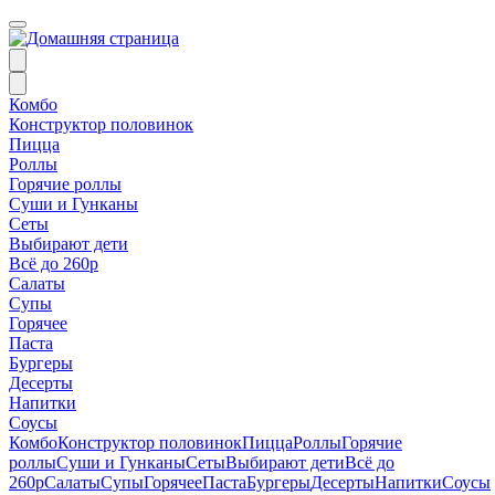
Комбо
Конструктор половинок
Пицца
Роллы
Горячие роллы
Суши и Гунканы
Сеты
Выбирают дети
Всё до 260р
Салаты
Супы
Горячее
Паста
Бургеры
Десерты
Напитки
Соусы
Комбо
Конструктор половинок
Пицца
Роллы
Горячие
роллы
Суши и Гунканы
Сеты
Выбирают дети
Всё до
260р
Салаты
Супы
Горячее
Паста
Бургеры
Десерты
Напитки
Соусы