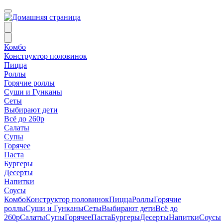
Комбо
Конструктор половинок
Пицца
Роллы
Горячие роллы
Суши и Гунканы
Сеты
Выбирают дети
Всё до 260р
Салаты
Супы
Горячее
Паста
Бургеры
Десерты
Напитки
Соусы
Комбо
Конструктор половинок
Пицца
Роллы
Горячие
роллы
Суши и Гунканы
Сеты
Выбирают дети
Всё до
260р
Салаты
Супы
Горячее
Паста
Бургеры
Десерты
Напитки
Соусы