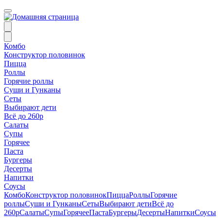
Комбо
Конструктор половинок
Пицца
Роллы
Горячие роллы
Суши и Гунканы
Сеты
Выбирают дети
Всё до 260р
Салаты
Супы
Горячее
Паста
Бургеры
Десерты
Напитки
Соусы
Комбо
Конструктор половинок
Пицца
Роллы
Горячие
роллы
Суши и Гунканы
Сеты
Выбирают дети
Всё до
260р
Салаты
Супы
Горячее
Паста
Бургеры
Десерты
Напитки
Соусы