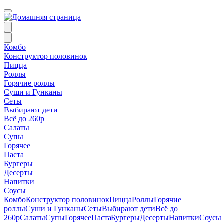
Комбо
Конструктор половинок
Пицца
Роллы
Горячие роллы
Суши и Гунканы
Сеты
Выбирают дети
Всё до 260р
Салаты
Супы
Горячее
Паста
Бургеры
Десерты
Напитки
Соусы
Комбо
Конструктор половинок
Пицца
Роллы
Горячие
роллы
Суши и Гунканы
Сеты
Выбирают дети
Всё до
260р
Салаты
Супы
Горячее
Паста
Бургеры
Десерты
Напитки
Соусы