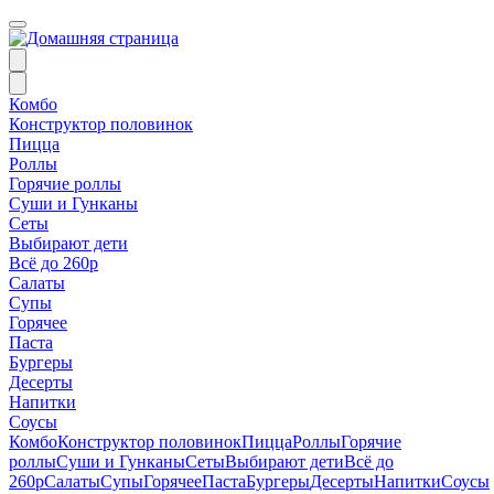
Комбо
Конструктор половинок
Пицца
Роллы
Горячие роллы
Суши и Гунканы
Сеты
Выбирают дети
Всё до 260р
Салаты
Супы
Горячее
Паста
Бургеры
Десерты
Напитки
Соусы
Комбо
Конструктор половинок
Пицца
Роллы
Горячие
роллы
Суши и Гунканы
Сеты
Выбирают дети
Всё до
260р
Салаты
Супы
Горячее
Паста
Бургеры
Десерты
Напитки
Соусы