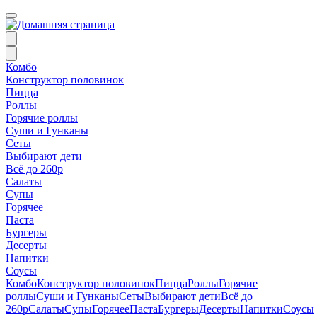
Комбо
Конструктор половинок
Пицца
Роллы
Горячие роллы
Суши и Гунканы
Сеты
Выбирают дети
Всё до 260р
Салаты
Супы
Горячее
Паста
Бургеры
Десерты
Напитки
Соусы
Комбо
Конструктор половинок
Пицца
Роллы
Горячие
роллы
Суши и Гунканы
Сеты
Выбирают дети
Всё до
260р
Салаты
Супы
Горячее
Паста
Бургеры
Десерты
Напитки
Соусы