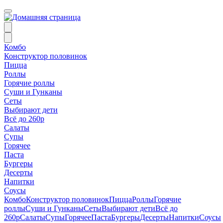
Комбо
Конструктор половинок
Пицца
Роллы
Горячие роллы
Суши и Гунканы
Сеты
Выбирают дети
Всё до 260р
Салаты
Супы
Горячее
Паста
Бургеры
Десерты
Напитки
Соусы
Комбо
Конструктор половинок
Пицца
Роллы
Горячие
роллы
Суши и Гунканы
Сеты
Выбирают дети
Всё до
260р
Салаты
Супы
Горячее
Паста
Бургеры
Десерты
Напитки
Соусы