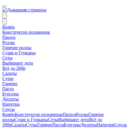
Комбо
Конструктор половинок
Пицца
Роллы
Горячие роллы
Суши и Гунканы
Сеты
Выбирают дети
Всё до 260р
Салаты
Супы
Горячее
Паста
Бургеры
Десерты
Напитки
Соусы
Комбо
Конструктор половинок
Пицца
Роллы
Горячие
роллы
Суши и Гунканы
Сеты
Выбирают дети
Всё до
260р
Салаты
Супы
Горячее
Паста
Бургеры
Десерты
Напитки
Соусы