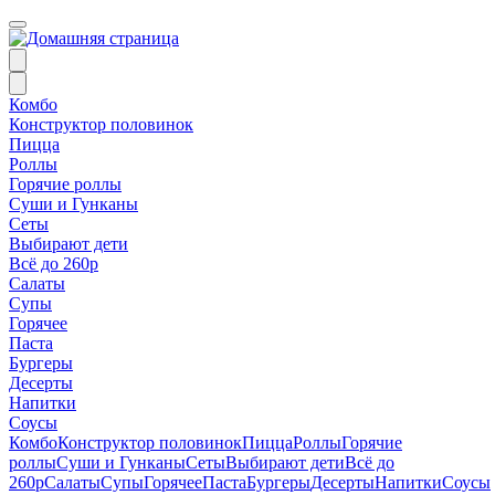
Комбо
Конструктор половинок
Пицца
Роллы
Горячие роллы
Суши и Гунканы
Сеты
Выбирают дети
Всё до 260р
Салаты
Супы
Горячее
Паста
Бургеры
Десерты
Напитки
Соусы
Комбо
Конструктор половинок
Пицца
Роллы
Горячие
роллы
Суши и Гунканы
Сеты
Выбирают дети
Всё до
260р
Салаты
Супы
Горячее
Паста
Бургеры
Десерты
Напитки
Соусы