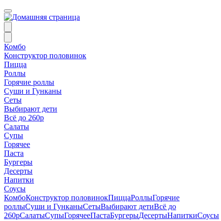
Комбо
Конструктор половинок
Пицца
Роллы
Горячие роллы
Суши и Гунканы
Сеты
Выбирают дети
Всё до 260р
Салаты
Супы
Горячее
Паста
Бургеры
Десерты
Напитки
Соусы
Комбо
Конструктор половинок
Пицца
Роллы
Горячие
роллы
Суши и Гунканы
Сеты
Выбирают дети
Всё до
260р
Салаты
Супы
Горячее
Паста
Бургеры
Десерты
Напитки
Соусы