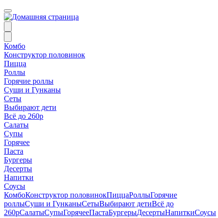
Комбо
Конструктор половинок
Пицца
Роллы
Горячие роллы
Суши и Гунканы
Сеты
Выбирают дети
Всё до 260р
Салаты
Супы
Горячее
Паста
Бургеры
Десерты
Напитки
Соусы
Комбо
Конструктор половинок
Пицца
Роллы
Горячие
роллы
Суши и Гунканы
Сеты
Выбирают дети
Всё до
260р
Салаты
Супы
Горячее
Паста
Бургеры
Десерты
Напитки
Соусы