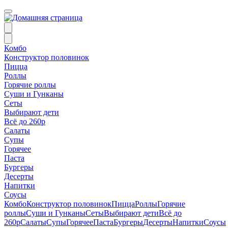
Комбо
Конструктор половинок
Пицца
Роллы
Горячие роллы
Суши и Гунканы
Сеты
Выбирают дети
Всё до 260р
Салаты
Супы
Горячее
Паста
Бургеры
Десерты
Напитки
Соусы
Комбо
Конструктор половинок
Пицца
Роллы
Горячие
роллы
Суши и Гунканы
Сеты
Выбирают дети
Всё до
260р
Салаты
Супы
Горячее
Паста
Бургеры
Десерты
Напитки
Соусы