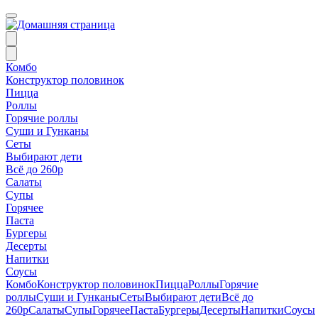
Комбо
Конструктор половинок
Пицца
Роллы
Горячие роллы
Суши и Гунканы
Сеты
Выбирают дети
Всё до 260р
Салаты
Супы
Горячее
Паста
Бургеры
Десерты
Напитки
Соусы
Комбо
Конструктор половинок
Пицца
Роллы
Горячие
роллы
Суши и Гунканы
Сеты
Выбирают дети
Всё до
260р
Салаты
Супы
Горячее
Паста
Бургеры
Десерты
Напитки
Соусы