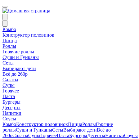
Комбо
Конструктор половинок
Пицца
Роллы
Горячие роллы
Суши и Гунканы
Сеты
Выбирают дети
Всё до 260р
Салаты
Супы
Горячее
Паста
Бургеры
Десерты
Напитки
Соусы
Комбо
Конструктор половинок
Пицца
Роллы
Горячие
роллы
Суши и Гунканы
Сеты
Выбирают дети
Всё до
260р
Салаты
Супы
Горячее
Паста
Бургеры
Десерты
Напитки
Соусы