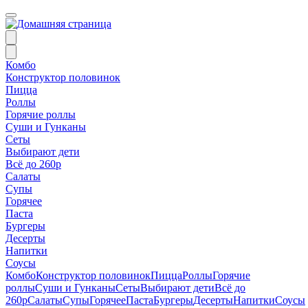
Комбо
Конструктор половинок
Пицца
Роллы
Горячие роллы
Суши и Гунканы
Сеты
Выбирают дети
Всё до 260р
Салаты
Супы
Горячее
Паста
Бургеры
Десерты
Напитки
Соусы
Комбо
Конструктор половинок
Пицца
Роллы
Горячие
роллы
Суши и Гунканы
Сеты
Выбирают дети
Всё до
260р
Салаты
Супы
Горячее
Паста
Бургеры
Десерты
Напитки
Соусы