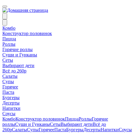
Комбо
Конструктор половинок
Пицца
Роллы
Горячие роллы
Суши и Гунканы
Сеты
Выбирают дети
Всё до 260р
Салаты
Супы
Горячее
Паста
Бургеры
Десерты
Напитки
Соусы
Комбо
Конструктор половинок
Пицца
Роллы
Горячие
роллы
Суши и Гунканы
Сеты
Выбирают дети
Всё до
260р
Салаты
Супы
Горячее
Паста
Бургеры
Десерты
Напитки
Соусы