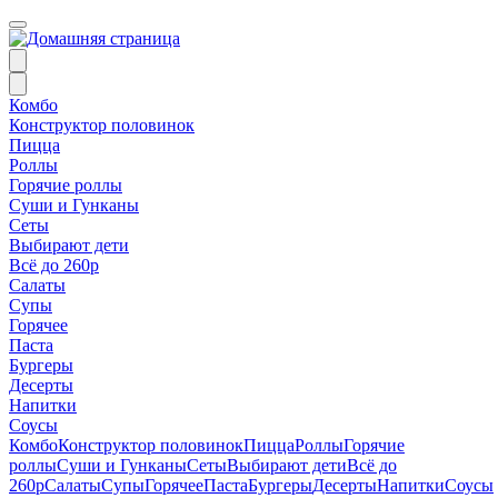
Комбо
Конструктор половинок
Пицца
Роллы
Горячие роллы
Суши и Гунканы
Сеты
Выбирают дети
Всё до 260р
Салаты
Супы
Горячее
Паста
Бургеры
Десерты
Напитки
Соусы
Комбо
Конструктор половинок
Пицца
Роллы
Горячие
роллы
Суши и Гунканы
Сеты
Выбирают дети
Всё до
260р
Салаты
Супы
Горячее
Паста
Бургеры
Десерты
Напитки
Соусы