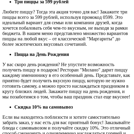
Три пиццы за 599 рублей
Любите пиццу? Тогда эта акция точно для вас! Закажите три
пиццы всего за 599 рублей, используя промокод 0599. Это
идеальный вариант для семьи или компании друзей, когда
хочется побаловать себя чем-то вкусным, не выходя за рамки
бюджета. В нашем меню представлено множество вариантов
пиццы на любой вкус – от классической "Маргариты" до
более экзотических вкусовых сочетаний.
Пицца на День Рождения
У вас скоро день рождения? Не упустите возможность
получить пиццу в подарок! Ресторан "Милано" дарит пиццу
каждому имениннику в его особенный день. Представьте, как
приятно будет получить вкусную пиццу, которую не нужно
готовить самому, а можно просто наслаждаться праздником в
кругу близких людей. Закажите пиццу на день рождения, и
мы позаботимся о том, чтобы ваш праздник стал еще вкуснее!
Скидка 10% на самовывоз
Если вы находитесь поблизости и хотите самостоятельно
забрать заказ, у нас есть для вас приятный бонус! Заказывайте
блюда с самовывозом и получайте скидку 10%. Это отличный
способ сэкономить и одновременно наслаждаться горячей и