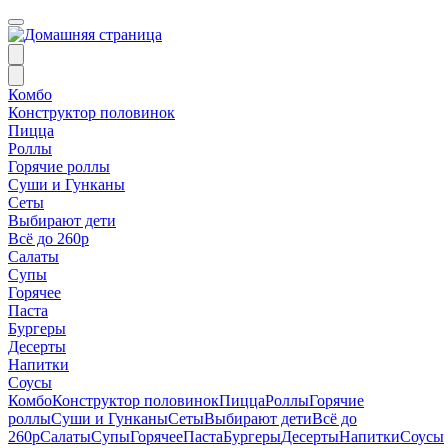
Комбо
Конструктор половинок
Пицца
Роллы
Горячие роллы
Суши и Гунканы
Сеты
Выбирают дети
Всё до 260р
Салаты
Супы
Горячее
Паста
Бургеры
Десерты
Напитки
Соусы
Комбо
Конструктор половинок
Пицца
Роллы
Горячие
роллы
Суши и Гунканы
Сеты
Выбирают дети
Всё до
260р
Салаты
Супы
Горячее
Паста
Бургеры
Десерты
Напитки
Соусы